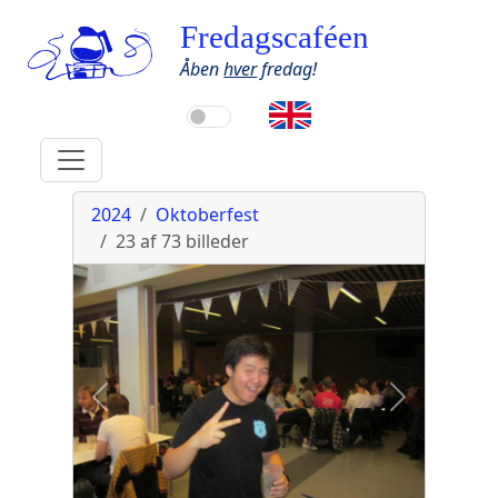
Fredagscaféen
Åben
hver
fredag!
2024
Oktoberfest
23 af 73
billeder
Forrige
billede